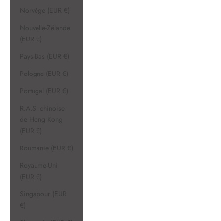
Norvège (EUR €)
Nouvelle-Zélande
(EUR €)
Pays-Bas (EUR €)
Pologne (EUR €)
Portugal (EUR €)
R.A.S. chinoise
de Hong Kong
(EUR €)
Roumanie (EUR €)
Royaume-Uni
(EUR €)
Singapour (EUR
€)