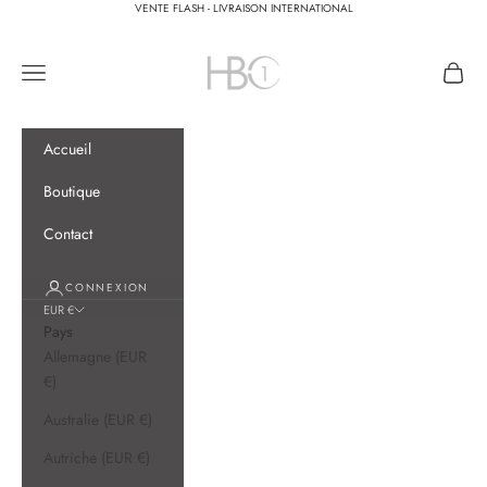
Passer au contenu
VENTE FLASH - LIVRAISON INTERNATIONAL
HBC One
Menu
Panier
Accueil
Boutique
Contact
CONNEXION
EUR €
Pays
Allemagne (EUR
€)
Australie (EUR €)
Autriche (EUR €)