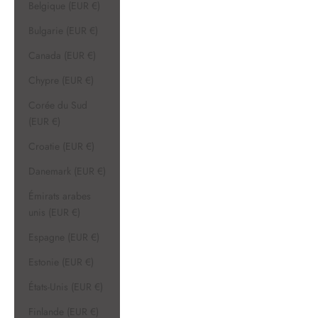
Belgique (EUR €)
Bulgarie (EUR €)
Canada (EUR €)
Chypre (EUR €)
Corée du Sud
(EUR €)
Croatie (EUR €)
Danemark (EUR €)
Émirats arabes
unis (EUR €)
Espagne (EUR €)
Estonie (EUR €)
États-Unis (EUR €)
Finlande (EUR €)