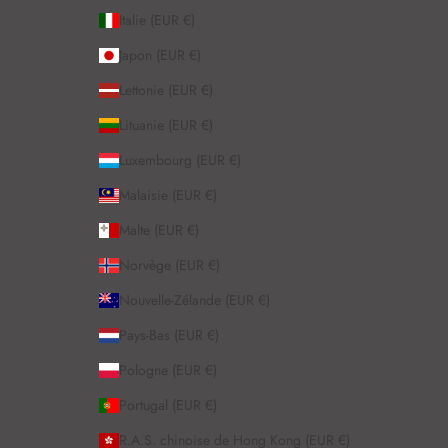
Italie (EUR €)
Japon (EUR €)
Lettonie (EUR €)
Lituanie (EUR €)
Luxembourg (EUR €)
Malaisie (EUR €)
Malte (EUR €)
Norvège (EUR €)
Nouvelle-Zélande (EUR €)
Pays-Bas (EUR €)
Pologne (EUR €)
Portugal (EUR €)
R.A.S. chinoise de Hong Kong (EUR €)