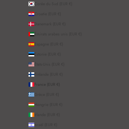
Corée du Sud (EUR €)
Croatie (EUR €)
Danemark (EUR €)
Émirats arabes unis (EUR €)
Espagne (EUR €)
Estonie (EUR €)
États-Unis (EUR €)
Finlande (EUR €)
France (EUR €)
Grèce (EUR €)
Hongrie (EUR €)
Irlande (EUR €)
Israël (EUR €)