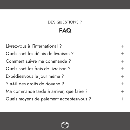
z
l
e
s
DES QUESTIONS ?
p
FAQ
r
e
Livrez-vous à l’international ?
m
Quels sont les délais de livraison ?
i
Comment suivre ma commande ?
e
r
Quels sont les frais de livraison ?
s
Expédiez-vous le jour même ?
à
Y a-t-il des droits de douane ?
d
Ma commande tarde à arriver, que faire ?
é
Quels moyens de paiement acceptez-vous ?
c
o
u
v
r