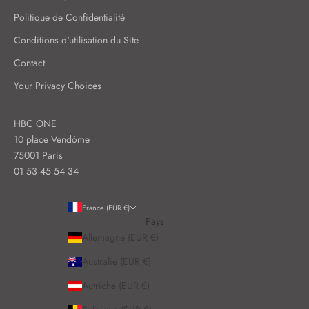
s
Politique de Confidentialité
r
i
Conditions d'utilisation du Site
t
Contact
u
e
Your Privacy Choices
l
s
HBC ONE
d
10 place Vendôme
e
75001 Paris
s
01 53 45 54 34
o
i
France (EUR €)
n
Pays
s
Allemagne (EUR €)
e
t
Australie (EUR €)
n
Autriche (EUR €)
o
s