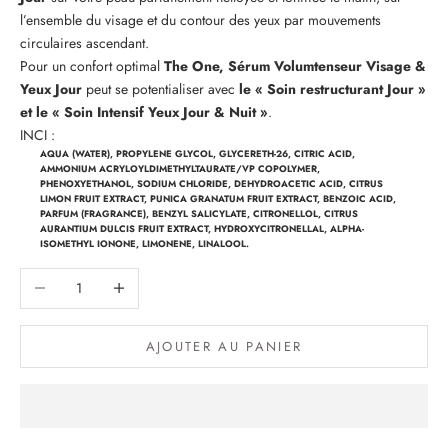
l’ensemble du visage et du contour des yeux par mouvements
circulaires ascendant.
Pour un confort optimal
The One, Sérum Volumtenseur Visage &
Yeux Jour
peut se potentialiser avec
le « Soin restructurant Jour »
et le « Soin Intensif Yeux Jour & Nuit »
.
INCI :
AQUA (WATER), PROPYLENE GLYCOL, GLYCERETH-26, CITRIC ACID,
AMMONIUM ACRYLOYLDIMETHYLTAURATE/VP COPOLYMER,
PHENOXYETHANOL, SODIUM CHLORIDE, DEHYDROACETIC ACID, CITRUS
LIMON FRUIT EXTRACT, PUNICA GRANATUM FRUIT EXTRACT, BENZOIC ACID,
PARFUM (FRAGRANCE), BENZYL SALICYLATE, CITRONELLOL, CITRUS
AURANTIUM DULCIS FRUIT EXTRACT, HYDROXYCITRONELLAL, ALPHA-
ISOMETHYL IONONE, LIMONENE, LINALOOL.
Diminuer la quantité
Augmenter la quantité
AJOUTER AU PANIER
R
e