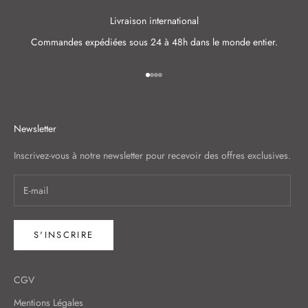
i
Livraison international
r
Commandes expédiées sous 24 à 48h dans le monde entier.
n
o
s
Aller à l'élément 1
Aller à l'élément 2
Aller à l'élément 3
Aller à l'élément 4
i
n
n
Newsletter
o
v
Inscrivez-vous à notre newsletter pour recevoir des offres exclusives.
a
t
i
o
n
S'INSCRIRE
s
,
CGV
n
o
Mentions Légales