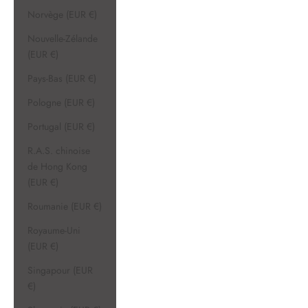
Norvège (EUR €)
Nouvelle-Zélande
(EUR €)
Pays-Bas (EUR €)
Pologne (EUR €)
Portugal (EUR €)
R.A.S. chinoise
de Hong Kong
(EUR €)
Roumanie (EUR €)
Royaume-Uni
(EUR €)
Singapour (EUR
€)