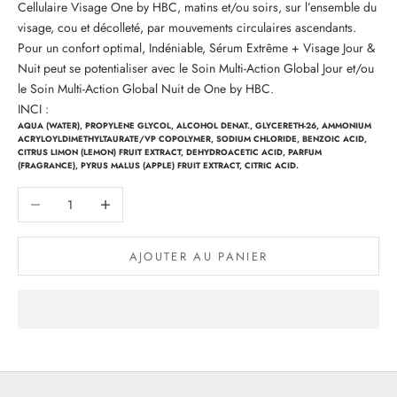
Cellulaire Visage One by HBC, matins et/ou soirs, sur l’ensemble du
visage, cou et décolleté, par mouvements circulaires ascendants.
Pour un confort optimal, Indéniable, Sérum Extrême + Visage Jour &
Nuit peut se potentialiser avec le Soin Multi-Action Global Jour et/ou
le Soin Multi-Action Global Nuit de One by HBC.
INCI :
AQUA (WATER), PROPYLENE GLYCOL, ALCOHOL DENAT., GLYCERETH-26, AMMONIUM
ACRYLOYLDIMETHYLTAURATE/VP COPOLYMER, SODIUM CHLORIDE, BENZOIC ACID,
CITRUS LIMON (LEMON) FRUIT EXTRACT, DEHYDROACETIC ACID, PARFUM
(FRAGRANCE), PYRUS MALUS (APPLE) FRUIT EXTRACT, CITRIC ACID.
Diminuer la quantité
Augmenter la quantité
AJOUTER AU PANIER