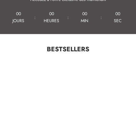
00
00
00
00
:
:
:
JOURS
HEURES
MIN
SEC
BESTSELLERS