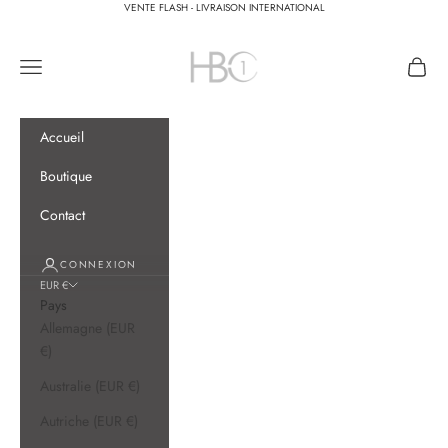
Passer au contenu
VENTE FLASH - LIVRAISON INTERNATIONAL
HBC One
Menu
Panier
Accueil
Boutique
Contact
CONNEXION
EUR €
Pays
Allemagne (EUR
€)
Australie (EUR €)
Autriche (EUR €)