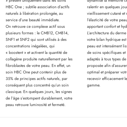
» présent uniquement dans les soins
dynamise la mémoire ce
HBC One ; subtile association d’actifs
ralentir en quelques jou
l
naturels à libération prolongée, au
vieillissement cutané et
s
service d’une beauté immédiate.
l’élasticité de votre peau
On retrouve ce complexe actif sous
apportant confort et hyd
e
plusieurs formes : le CMB12, CMB14,
L’architecture du derme e
x
SNF1 et SNF2 qui sont utilisés à des
votre bilan hydrique est
concentrations inégalées, qui
peau est intensément l
p
« boostent » et activent la quantité de
de soins spécifiques et 
e
collagène produite naturellement par les
adaptés à tous types de
fibroblastes de votre peau. En effet, un
proposée afin d’assurer
r
soin HBC One peut contenir plus de
optimal et préparer vot
t
35% de principes actifs naturels, par
recevoir efficacement le
s
conséquent plus concentré qu’un soin
gamme.
classique. En quelques jours, les signes
e
de l’âge s’estompent durablement, votre
t
peau retrouve luminosité et fermeté.
o
f