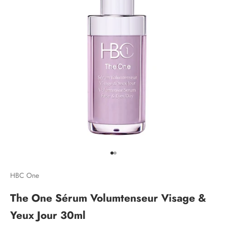
Aller à l'élément 1
Aller à l'élément 2
HBC One
The One Sérum Volumtenseur Visage &
Yeux Jour 30ml