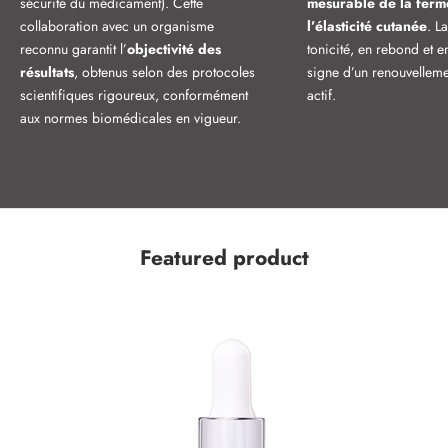
sécurité du médicament). Cette
mesurable de la ferm
collaboration avec un organisme
l’élasticité cutanée
. L
reconnu garantit l’
objectivité des
tonicité, en rebond et e
résultats
, obtenus selon des protocoles
signe d’un renouvellemen
scientifiques rigoureux, conformément
actif.
aux normes biomédicales en vigueur.
Featured product