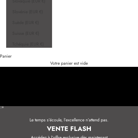
Slovaquie (EUR €)
Slovénie (EUR €)
Suède (EUR €)
Suisse (EUR €)
Tchéquie (EUR €)
Panier
Votre panier est vide
Aller à l'élément 1
Aller à l'élément 2
Le temps s’écoule, l’excellence n’attend pas.
VENTE FLASH
Accédez à l’offre exclusive dès maintenant