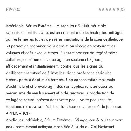
Prix de vente
€199,00
(0.0)
Indéniable, Sérum Extrême + Visage Jour & Nuit, véritable
rajeunissement tissulaire, est un concentré de technologies anti-âges
qui renferme les toutes dernières innovations de la sciencesthétique
et permet de redonner de la densité au visage en restaurant les
volumes effacés avec le temps. Puissant booster de régénération
cellulaire, ce sérum d’attaque agit, en seulement 7 jours,
efficacement et instantanément, contre tous les signes du
vieillissement cutané déjà installés: rides profondes et ridules,
taches, perte d’éclat et de fermeté. Une concentration maximale
d’actif naturel et breveté agit, dès son application, au cœur du
mécanisme du vieillissement afin de réactiver la production de
collagène naturel présent dans votre peau. Votre peau est lifté,
repulpée, retrouve son éclat, sa fraicheur et sa fermeté de jeunesse.
APPLICATION :
Appliquez Indéniable, Sérum Extrême + Visage Jour & Nuit sur votre
peau parfaitement nettoyée et tonifiée à l’aide du Gel Nettoyant