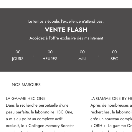
c
e
v
Le temps s’écoule, l’excellence n’attend pas.
VENTE FLASH
e
Accédez à l’offre exclusive dès maintenant
z
n
00
00
00
00
:
:
:
JOURS
HEURES
MIN
SEC
o
s
c
NOS MARQUES
o
LA GAMME HBC ONE
LA GAMME ONE BY H
n
Dans la recherche perpétuelle d’une
Après de nombreuses a
s
peau parfaite, le laboratoire HBC One,
recherches, le laborat
a mis au point un complexe actif
crée un nouveau comple
e
exclusif, le « Collagen Memory Booster
« OBH ». La gamme O
i