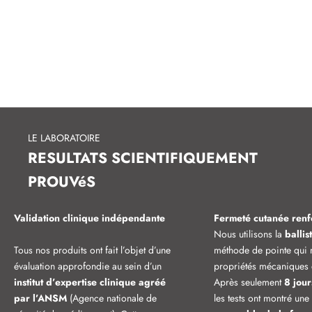
le
Professeur Etienne Emile Baulieu
, membre de l’Académie des
Sciences et président (2003-2004), Membre de l’académie National
de Médecine, Professeur au collège de France Directeur de
recherche et Prix d'honneur INSERM, Prix Lasker.
LE LABORATOIRE
RESULTATS SCIENTIFIQUEMENT
PROUVéS
Validation clinique indépendante
Fermeté cutanée ren
Nous utilisons la
ballis
Tous nos produits ont fait l’objet d’une
méthode de pointe qui 
évaluation approfondie au sein d’un
propriétés mécaniques 
institut d’expertise clinique agréé
Après seulement
8 jour
par l’ANSM
(Agence nationale de
les tests ont montré un