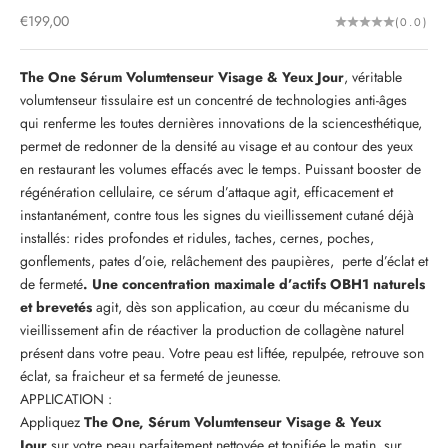
Prix de vente
€199,00
(0.0)
The One Sérum Volumtenseur Visage & Yeux Jour
, véritable
volumtenseur tissulaire est un concentré de technologies anti-âges
qui renferme les toutes dernières innovations de la sciencesthétique,
permet de redonner de la densité au visage et au contour des yeux
en restaurant les volumes effacés avec le temps. Puissant booster de
régénération cellulaire, ce sérum d’attaque agit, efficacement et
instantanément, contre tous les signes du vieillissement cutané déjà
installés: rides profondes et ridules, taches, cernes, poches,
gonflements, pates d’oie, relâchement des paupières, perte d’éclat et
de fermeté
. Une concentration maximale d’actifs OBH1 naturels
et brevetés
agit, dès son application, au cœur du mécanisme du
vieillissement afin de réactiver la production de collagène naturel
présent dans votre peau. Votre peau est liftée, repulpée, retrouve son
éclat, sa fraicheur et sa fermeté de jeunesse.
APPLICATION :
Appliquez
The One, Sérum Volumtenseur
Visage & Yeux
Jour
sur votre peau parfaitement nettoyée et tonifiée le matin, sur