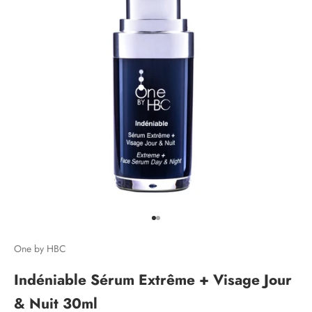
Aller à l'élément 1
Aller à l'élément 2
One by HBC
Indéniable Sérum Extrême + Visage Jour
& Nuit 30ml