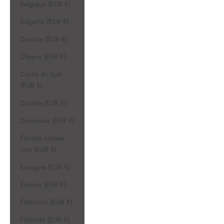
Belgique (EUR €)
Bulgarie (EUR €)
Canada (EUR €)
Chypre (EUR €)
Corée du Sud
(EUR €)
Croatie (EUR €)
Danemark (EUR €)
Émirats arabes
unis (EUR €)
Espagne (EUR €)
Estonie (EUR €)
États-Unis (EUR €)
Finlande (EUR €)